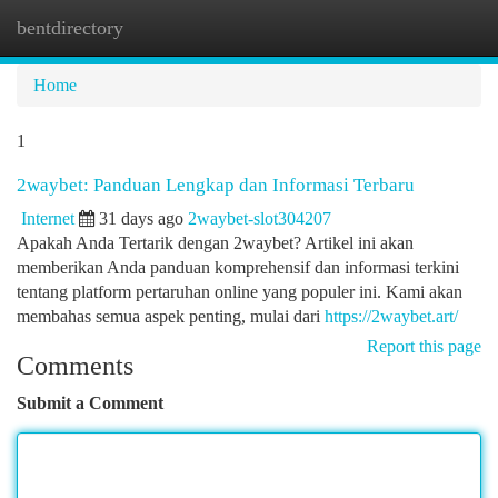
bentdirectory
Togg
navi
Home
1
2waybet: Panduan Lengkap dan Informasi Terbaru
Internet
31 days ago
2waybet-slot304207
Apakah Anda Tertarik dengan 2waybet? Artikel ini akan
memberikan Anda panduan komprehensif dan informasi terkini
tentang platform pertaruhan online yang populer ini. Kami akan
membahas semua aspek penting, mulai dari
https://2waybet.art/
Report this page
Comments
Submit a Comment