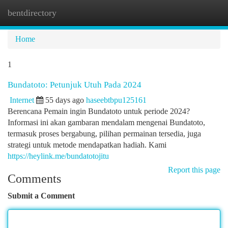
bentdirectory
Togg
navi
Home
1
Bundatoto: Petunjuk Utuh Pada 2024
Internet
55 days ago
haseebtbpu125161
Berencana Pemain ingin Bundatoto untuk periode 2024?
Informasi ini akan gambaran mendalam mengenai Bundatoto,
termasuk proses bergabung, pilihan permainan tersedia, juga
strategi untuk metode mendapatkan hadiah. Kami
https://heylink.me/bundatotojitu
Report this page
Comments
Submit a Comment