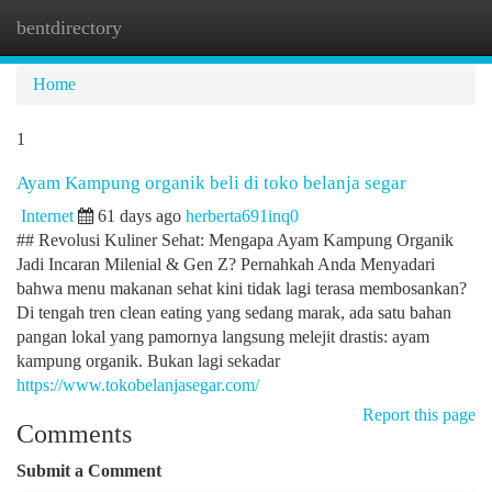
bentdirectory
Togg
navi
Home
1
Ayam Kampung organik beli di toko belanja segar
Internet
61 days ago
herberta691inq0
## Revolusi Kuliner Sehat: Mengapa Ayam Kampung Organik
Jadi Incaran Milenial & Gen Z? Pernahkah Anda Menyadari
bahwa menu makanan sehat kini tidak lagi terasa membosankan?
Di tengah tren clean eating yang sedang marak, ada satu bahan
pangan lokal yang pamornya langsung melejit drastis: ayam
kampung organik. Bukan lagi sekadar
https://www.tokobelanjasegar.com/
Report this page
Comments
Submit a Comment