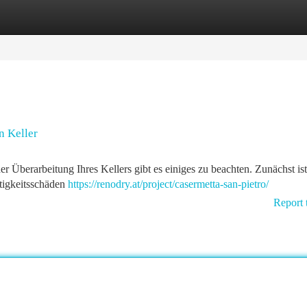
tegories
Register
Login
n Keller
der Überarbeitung Ihres Kellers gibt es einiges zu beachten. Zunächst ist
tigkeitsschäden
https://renodry.at/project/casermetta-san-pietro/
Report 