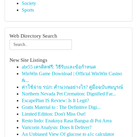
Society
Sports
Web Directory Search
New Site Listings
abr55 เครดิตฟรี: วิธีรับและข้อกำหนด
WinWin Game Download | Official WinWin Casino
&...
ค่าใช้จ่าย รปภ: คำนวณอย่างไร? คู่มือฉบับสมบูรณ์
Northern Nevada Pet Cremation: Dignified Far...
EscapePlan IS Review: Is It Legit?
Gratis Material to : The Definitive Digi...
Limited Edition: Don't Miss Out!
Resto Indo: Enaknya Rasa Bangsa di Poi Area
Varicorin Analysis: Does It Deliver?
An Unbiased View Of glucose to a1c calculator