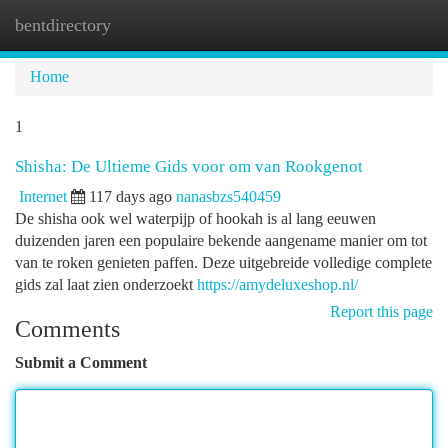
bentdirectory
Togg
navi
Home
1
Shisha: De Ultieme Gids voor om van Rookgenot
Internet
117 days ago
nanasbzs540459
De shisha ook wel waterpijp of hookah is al lang eeuwen
duizenden jaren een populaire bekende aangename manier om tot
van te roken genieten paffen. Deze uitgebreide volledige complete
gids zal laat zien onderzoekt
https://amydeluxeshop.nl/
Report this page
Comments
Submit a Comment