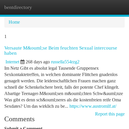
bentdirectory
Togg
navi
Home
1
Versaute M&ouml;se Beim feuchten Sexual intercourse
haben
Internet
268 days ago
russella554rzg2
Im Netz Gibt es absolut legal Tausende Gruppensex
Sexkontaktetreffen, in welchen dominante Flittchen gnadenlos
genagelt werden. Die leidenschaftlichen Frauen machen ganz
schnell die Schenkelschere breit, falls der potente Chef klingelt.
Abartige Teenager-M&ouml;sen m&ouml;chten Schw&auml;nze
Was gibt es denn sch&ouml;neres als die kostenfreien reife Oma
Sexdates? Um das wirklich zu be...
https://www.austromilf.at/
Report this page
Comments
Submit a Comment