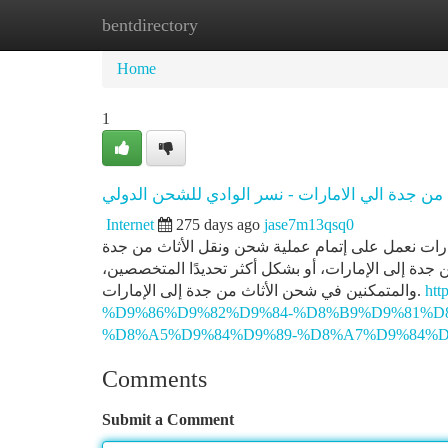
bentdirectory
Home
New Site Listings
Add Site
Ca
Home
1
Internet
275 days ago
jase7m13qsq0
ات نعمل على إتمام عملية شحن ونقل الأثاث من جدة
ن جدة إلى الإمارات، أو بشكل أكثر تحديدًا المتخصصين
والمتمكنين في شحن الأثاث من جدة إلى الإمارات.
ht
%D9%86%D9%82%D9%84-%D8%B9%D9%81%D
%D8%A5%D9%84%D9%89-%D8%A7%D9%84%
Comments
Submit a Comment