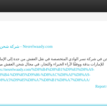
tegories
Register
Login
شركة شحن من جدة الي الامارات - نسر الوادي للشحن الدولي - Nesrelwaady.com
ن في شركة نسر الوادي المتخصصة في نقل العفش من جدة إلى الإمار
للإمارات بدقة ووفقًا لآراء الخبراء والتجار، في مجال شحن العفش م،
tps://nesrelwaady.com/%D8%B4%D8%B1%D9%83%D8%A9-
8%B4-%D9%85%D9%86-%D8%AC%D8%AF%D8%A9-
D8%A5%D9%85%D8%A7%D8%B1%D8%A7%D8%AA/
Report 