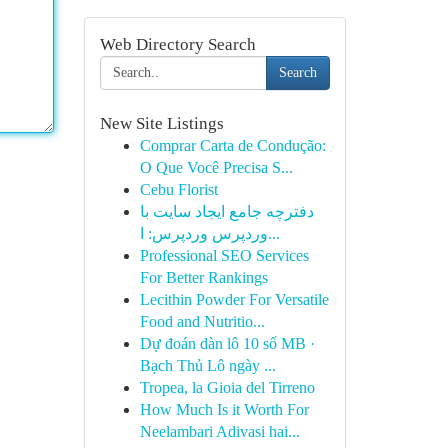
Web Directory Search
Search
New Site Listings
Comprar Carta de Condução:
O Que Você Precisa S...
Cebu Florist
دفترچه جامع ایجاد سایت با
وردپرس وردپرس: ا...
Professional SEO Services
For Better Rankings
Lecithin Powder For Versatile
Food and Nutritio...
Dự đoán dàn lô 10 số MB ·
Bạch Thủ Lô ngày ...
Tropea, la Gioia del Tirreno
How Much Is it Worth For
Neelambari Adivasi hai...