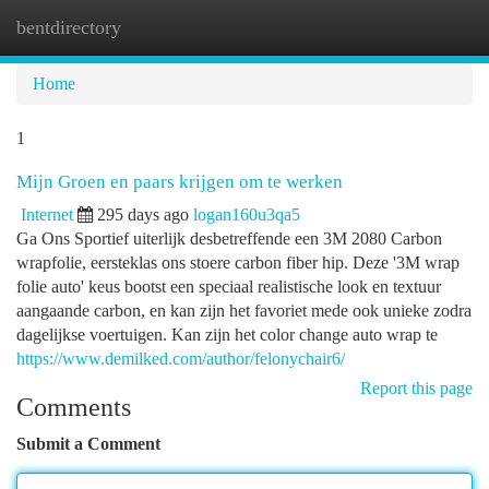
bentdirectory
Togg
navi
Home
1
Mijn Groen en paars krijgen om te werken
Internet
295 days ago
logan160u3qa5
Ga Ons Sportief uiterlijk desbetreffende een 3M 2080 Carbon
wrapfolie, eersteklas ons stoere carbon fiber hip. Deze '3M wrap
folie auto' keus bootst een speciaal realistische look en textuur
aangaande carbon, en kan zijn het favoriet mede ook unieke zodra
dagelijkse voertuigen. Kan zijn het color change auto wrap te
https://www.demilked.com/author/felonychair6/
Report this page
Comments
Submit a Comment