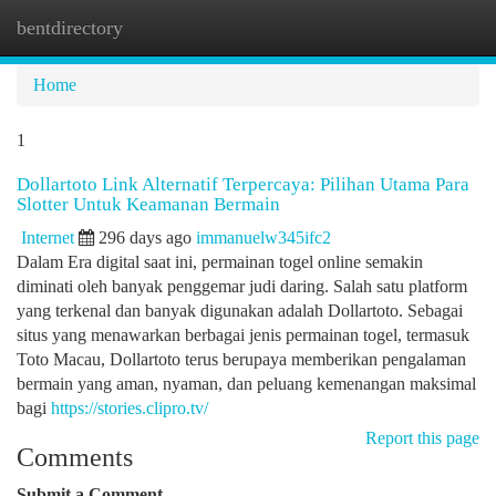
bentdirectory
Togg
navi
Home
1
Dollartoto Link Alternatif Terpercaya: Pilihan Utama Para
Slotter Untuk Keamanan Bermain
Internet
296 days ago
immanuelw345ifc2
Dalam Era digital saat ini, permainan togel online semakin
diminati oleh banyak penggemar judi daring. Salah satu platform
yang terkenal dan banyak digunakan adalah Dollartoto. Sebagai
situs yang menawarkan berbagai jenis permainan togel, termasuk
Toto Macau, Dollartoto terus berupaya memberikan pengalaman
bermain yang aman, nyaman, dan peluang kemenangan maksimal
bagi
https://stories.clipro.tv/
Report this page
Comments
Submit a Comment