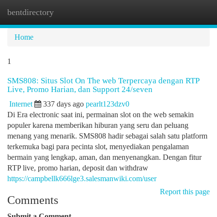
bentdirectory
Togg
navi
Home
1
SMS808: Situs Slot On The web Terpercaya dengan RTP
Live, Promo Harian, dan Support 24/seven
Internet
337 days ago
pearlt123dzv0
Di Era electronic saat ini, permainan slot on the web semakin
populer karena memberikan hiburan yang seru dan peluang
menang yang menarik. SMS808 hadir sebagai salah satu platform
terkemuka bagi para pecinta slot, menyediakan pengalaman
bermain yang lengkap, aman, dan menyenangkan. Dengan fitur
RTP live, promo harian, deposit dan withdraw
https://campbellk666lge3.salesmanwiki.com/user
Report this page
Comments
Submit a Comment