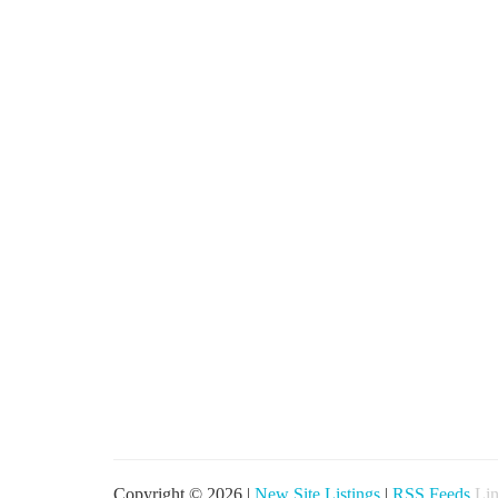
Copyright © 2026 |
New Site Listings
|
RSS Feeds
Lin