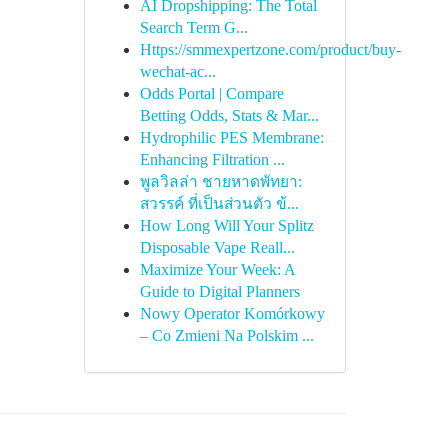
AI Dropshipping: The Total
Search Term G...
Https://smmexpertzone.com/product/buy-
wechat-ac...
Odds Portal | Compare
Betting Odds, Stats & Mar...
Hydrophilic PES Membrane:
Enhancing Filtration ...
พูลวิลล่า ชายหาดพัทยา:
สวรรค์ ที่เป็นส่วนตัว ข้...
How Long Will Your Splitz
Disposable Vape Reall...
Maximize Your Week: A
Guide to Digital Planners
Nowy Operator Komórkowy
– Co Zmieni Na Polskim ...