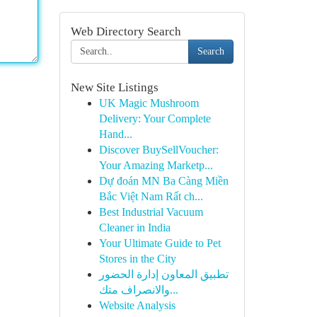
Web Directory Search
Search
New Site Listings
UK Magic Mushroom
Delivery: Your Complete
Hand...
Discover BuySellVoucher:
Your Amazing Marketp...
Dự đoán MN Ba Càng Miền
Bắc Việt Nam Rất ch...
Best Industrial Vacuum
Cleaner in India
Your Ultimate Guide to Pet
Stores in the City
تطبيق المعاون إدارة الحضور
والانصراف متك...
Website Analysis