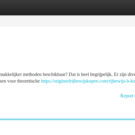
tegories
Register
Login
 makkelijker methoden beschikbaar? Dat is heel begrijpelijk. Er zijn div
ssen voor theoretische
https://origineelrijbewijskopen.com/rijbewijs-b-k
Report 