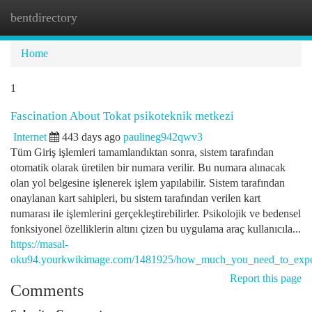
bentdirectory
Togg
navi
Home
1
Fascination About Tokat psikoteknik metkezi
Internet
443 days ago
paulineg942qwv3
Tüm Giriş işlemleri tamamlandıktan sonra, sistem tarafından
otomatik olarak üretilen bir numara verilir. Bu numara alınacak
olan yol belgesine işlenerek işlem yapılabilir. Sistem tarafından
onaylanan kart sahipleri, bu sistem tarafından verilen kart
numarası ile işlemlerini gerçekleştirebilirler. Psikolojik ve bedensel
fonksiyonel özelliklerin altını çizen bu uygulama araç kullanıcıla...
https://masal-
oku94.yourkwikimage.com/1481925/how_much_you_need_to_expec
Report this page
Comments